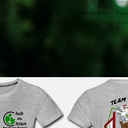
lub
Accès
Les tarifs
Les disciplines
Con